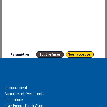
aux marques des
créateurs de contenus
3 avril 2026
/
0 commentaire
Ce label dédié à la creator economy aide les
talents issus du numérique à élargir leur univers
et diversifier leurs sources de revenus. Les
fondateurs, Kyan Khojandi et Donatien Bozon,…
about Le Bon Moment, le startup studio dédié aux marque
Lire l'article...
Paramétrer
Tout refuser
Tout accepter
Le mouvement
Actualités et événements
Le territoire
Livre French Touch Vision