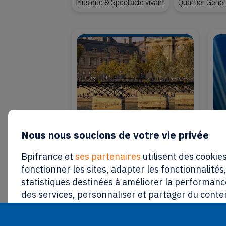
Musique & Spectacle vivant
Quartier Génér
3 août 2026
29 j
Nous nous soucions de votre vie privée
4 passerelles créatives à
Kav
emprunter cet été
se 
Bpifrance et
ses partenaires
utilisent des cookies
Fre
fonctionner les sites, adapter les fonctionnalités
statistiques destinées à améliorer la performance
P
← Candidatez à la quatrième promotion de
des services, personnaliser et partager du conte
réseaux sociaux, proposer des publicités ciblées 
o
communications personnalisées.