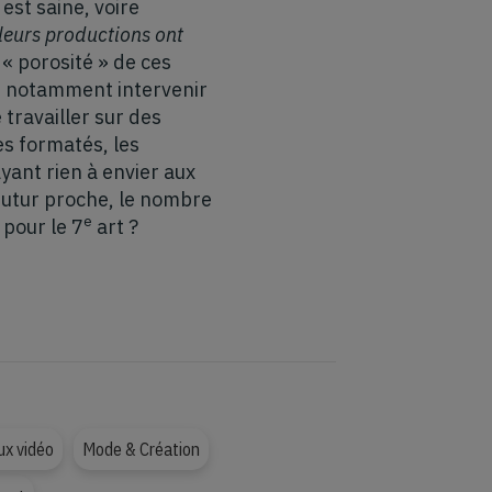
est saine, voire
leurs productions ont
 « porosité » de ces
ont notamment intervenir
travailler sur des
ès formatés, les
ant rien à envier aux
futur proche, le nombre
e
 pour le 7
art ?
ux vidéo
Mode & Création