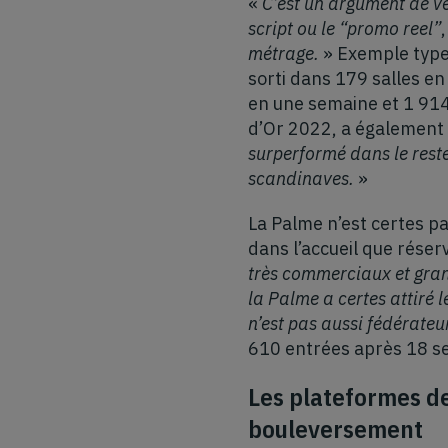
«
C’est un argument de ve
script ou le “promo reel”
métrage.
» Exemple type
sorti dans 179 salles e
en une semaine et 1 914
d’Or 2022, a également 
surperformé dans le rest
scandinaves.
»
La Palme n’est certes p
dans l’accueil que réserv
très commerciaux et gra
la Palme a certes attiré 
n’est pas aussi fédérateu
610 entrées après 18 s
Les plateformes de
bouleversement