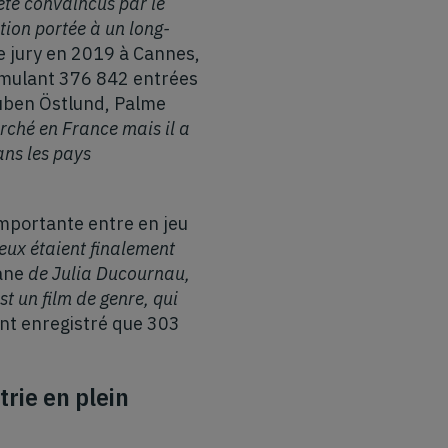
 été convaincus par le
ion portée à un long-
le jury en 2019 à Cannes,
cumulant 376 842 entrées
ben Östlund, Palme
rché en France mais il a
ans les pays
importante entre en jeu
eux étaient finalement
ane
de Julia Ducournau,
t un film de genre, qui
ment enregistré que 303
rie en plein