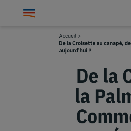
Accueil
>
De la Croisette au canapé, 
aujourd’hui ?
De la 
la Pal
Comme