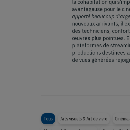
la cohabitation qui s’im
avantageuse pour le ciné
apporté beaucoup d’argen
nouveaux arrivants, il e
des techniciens, confor
œuvres plus pointues. Et
plateformes de streamin
productions destinées a
de vues générées rejoig
Tous
Arts visuels & Art de vivre
Cinéma 