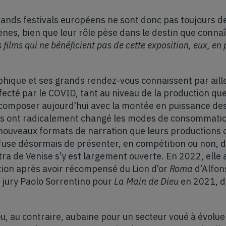
nds festivals européens ne sont donc pas toujours de
es, bien que leur rôle pèse dans le destin que connaî
es films qui ne bénéficient pas de cette exposition, eux, e
phique et ses grands rendez-vous connaissent par ail
cté par le COVID, tant au niveau de la production que 
 composer aujourd’hui avec la montée en puissance de
es ont radicalement changé les modes de consommation
s nouveaux formats de narration que leurs productions 
efuse désormais de présenter, en compétition ou non, d
ra de Venise s’y est largement ouverte. En 2022, elle 
tion après avoir récompensé du Lion d’or
Roma
d’Alfon
 jury Paolo Sorrentino pour
La Main de Dieu
en 2021, d
, au contraire, aubaine pour un secteur voué à évoluer