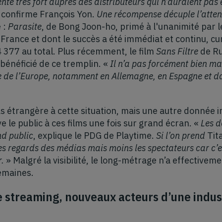
nte très fort auprès des distributeurs qui n’auraient pas
, confirme François Yon.
Une récompense décuple l’attent
 :
Parasite
, de Bong Joon-ho, primé à l'unanimité par 
n France et dont le succès a été immédiat et continu, 
 377 au total. Plus récemment, le film
Sans Filtre
de Ru
bénéficié de ce tremplin. «
Il n’a pas forcément bien ma
e de l’Europe, notamment en Allemagne, en Espagne et d
as étrangère à cette situation, mais une autre donnée 
e le public à ces films une fois sur grand écran. «
Les d
nd public
, explique le PDG de Playtime.
Si l’on prend
Tit
les regards des médias mais moins les spectateurs car c’es
r.
» Malgré la visibilité, le long-métrage n’a effective
emaines.
 streaming, nouveaux acteurs d’une indust