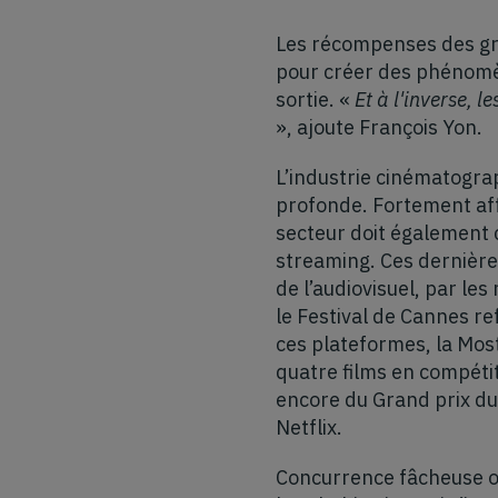
Les récompenses des gra
pour créer des phénomèn
sortie. «
Et à l'inverse, l
», ajoute François Yon.
L’industrie cinématogra
profonde. Fortement affe
secteur doit également
streaming. Ces dernièr
de l’audiovisuel, par le
le Festival de Cannes r
ces plateformes, la Most
quatre films en compéti
encore du Grand prix du
Netflix.
Concurrence fâcheuse ou