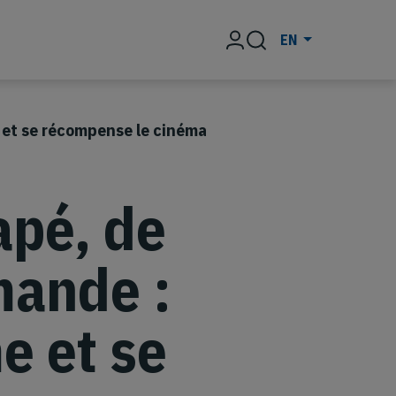
Rechercher
EN
 et se récompense le cinéma
apé, de
mande :
 et se