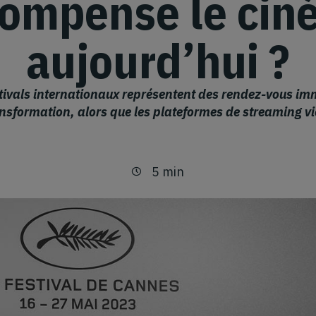
compense le cin
aujourd’hui ?
tivals internationaux représentent des rendez-vous im
ansformation, alors que les plateformes de streaming v
5 min
Temps de lecture