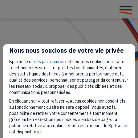
Nous nous soucions de votre vie privée
Bpifrance et
ses partenaires
utilisent des cookies pour faire
fonctionner les sites, adapter les fonctionnalités, élaborer
des statistiques destinées à améliorer la performance et la
qualité des services, personnaliser et partager du contenu sur
les réseaux sociaux, proposer des publicités ciblées et des
communications personnalisées.
En cliquant sur « tout refuser », aucun cookies non essentiels
au fonctionnement du site ne sera déposé. Vous avez la
possibilité de retirer votre consentement à tout moment
grâce au lien « Gestion des cookies » en bas de page. La
politique relative aux cookies et autres traceurs de Bpifrance
Le mouvement de
est disponible
ici
.