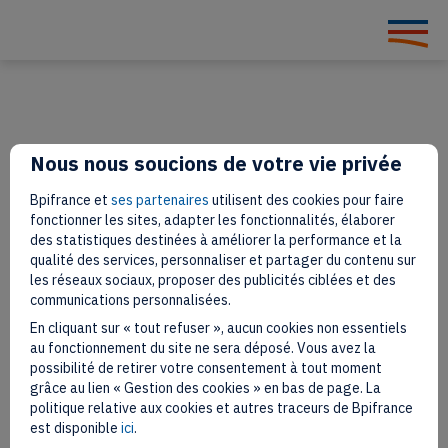
Nous nous soucions de votre vie privée
Notre Newsletter
Bpifrance et
ses partenaires
utilisent des cookies pour faire
fonctionner les sites, adapter les fonctionnalités, élaborer
des statistiques destinées à améliorer la performance et la
Le meilleur de l’actualité des industries culturelles et créatives
qualité des services, personnaliser et partager du contenu sur
françaises. La nouvelle tendance qui se chuchote, des initiés qui se
les réseaux sociaux, proposer des publicités ciblées et des
confient, l’agenda idéal, les nouvelles têtes à suivre, des coups de
cœur…
communications personnalisées.
En cliquant sur « tout refuser », aucun cookies non essentiels
au fonctionnement du site ne sera déposé. Vous avez la
possibilité de retirer votre consentement à tout moment
grâce au lien « Gestion des cookies » en bas de page. La
politique relative aux cookies et autres traceurs de Bpifrance
est disponible
ici
.