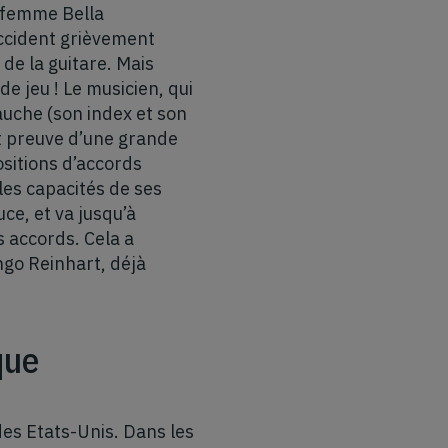
e femme Bella
ccident grièvement
de la guitare. Mais
e jeu ! Le musicien, qui
auche (son index et son
it preuve d’une grande
ositions d’accords
es capacités de ses
uce, et va jusqu’à
s accords. Cela a
ngo Reinhart, déjà
que
des Etats-Unis. Dans les