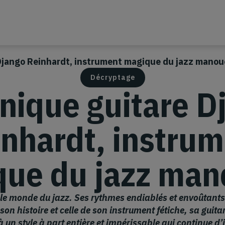
 Django Reinhardt, instrument magique du jazz mano
Décryptage
onique guitare D
nhardt, instru
ue du jazz ma
e monde du jazz. Ses rythmes endiablés et envoûtants on
n histoire et celle de son instrument fétiche, sa guitar
un style à part entière et impérissable qui continue d