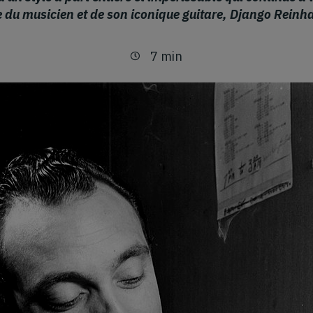
ire du musicien et de son iconique guitare, Django Reinh
7 min
Temps de lecture