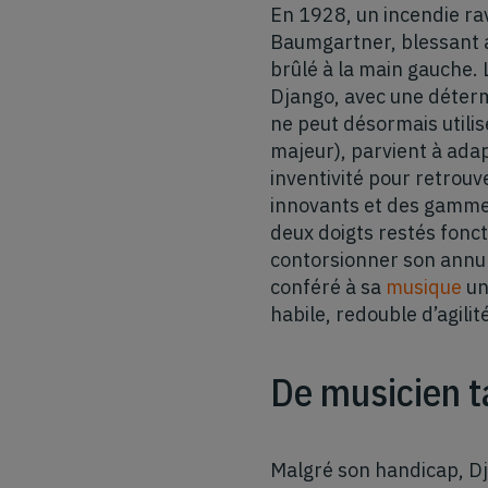
En 1928, un incendie rav
Baumgartner, blessant a
brûlé à la main gauche. 
Django, avec une détermi
ne peut désormais utili
majeur), parvient à adap
inventivité pour retrouv
innovants et des gamme
deux doigts restés foncti
contorsionner son annula
conféré à sa
musique
un
habile, redouble d’agilit
De musicien t
Malgré son handicap, Dj