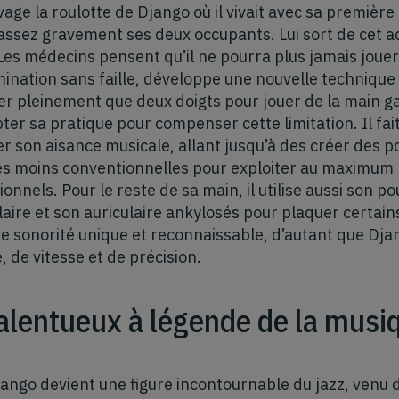
age la roulotte de Django où il vivait avec sa premièr
ssez gravement ses deux occupants. Lui sort de cet a
Les médecins pensent qu’il ne pourra plus jamais jouer 
nation sans faille, développe une nouvelle technique d
ser pleinement que deux doigts pour jouer de la main g
ter sa pratique pour compenser cette limitation. Il fa
er son aisance musicale, allant jusqu’à des créer des p
s moins conventionnelles pour exploiter au maximum l
onnels. Pour le reste de sa main, il utilise aussi son po
ire et son auriculaire ankylosés pour plaquer certain
e sonorité unique et reconnaissable, d’autant que Dja
é, de vitesse et de précision.
alentueux à légende de la musi
ango devient une figure incontournable du jazz, venu 