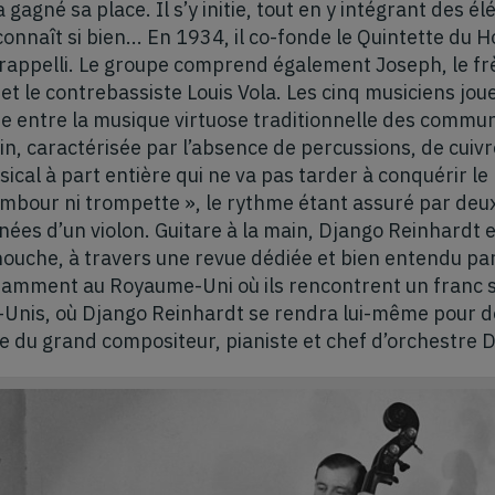
a gagné sa place. Il s’y initie, tout en y intégrant des 
l connaît si bien... En 1934, il co-fonde le Quintette du
Grappelli. Le groupe comprend également Joseph, le fr
et le contrebassiste Louis Vola. Les cinq musiciens jo
e entre la musique virtuose traditionnelle des commun
in, caractérisée par l’absence de percussions, de cuivre
cal à part entière qui ne va pas tarder à conquérir l
ambour ni trompette », le rythme étant assuré par deux
es d’un violon. Guitare à la main, Django Reinhardt e
ouche, à travers une revue dédiée et bien entendu par
tamment au Royaume-Uni où ils rencontrent un franc s
s-Unis, où Django Reinhardt se rendra lui-même pour 
e du grand compositeur, pianiste et chef d’orchestre D