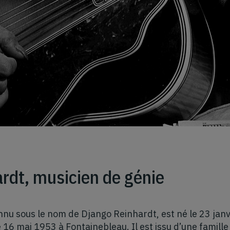
rdt, musicien de génie
nnu sous le nom de Django Reinhardt, est né le 23 janv
 16 mai 1953 à Fontainebleau. Il est issu d’une famille