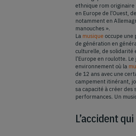
ethnique rom originaire
en Europe de l’Ouest, de
notamment en Allemagne,
manouches ».
La
musique
occupe une pl
de génération en générat
culturelle, de solidarit
l’Europe en roulotte. Le
environnement où la
mu
de 12 ans avec une cert
campement itinérant, jou
sa capacité à créer des
performances. Un musici
L’accident qu