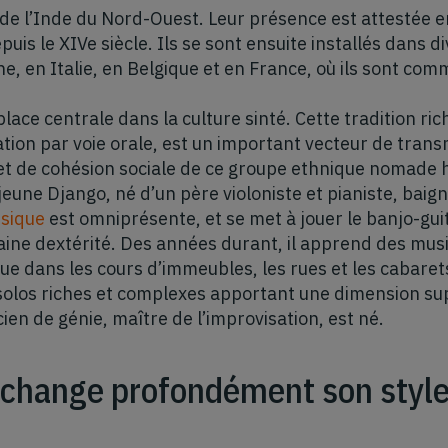
 de l’Inde du Nord-Ouest. Leur présence est attestée
puis le XIVe siècle. Ils se sont ensuite installés dans 
 en Italie, en Belgique et en France, où ils sont c
ace centrale dans la culture sinté. Cette tradition ri
ion par voie orale, est un important vecteur de transm
é et de cohésion sociale de ce groupe ethnique nomade 
 jeune Django, né d’un père violoniste et pianiste, baig
sique
est omniprésente, et se met à jouer le banjo-guit
aine dextérité. Des années durant, il apprend des mus
e dans les cours d’immeubles, les rues et les cabarets
 solos riches et complexes apportant une dimension s
en de génie, maître de l’improvisation, est né.
i change profondément son style