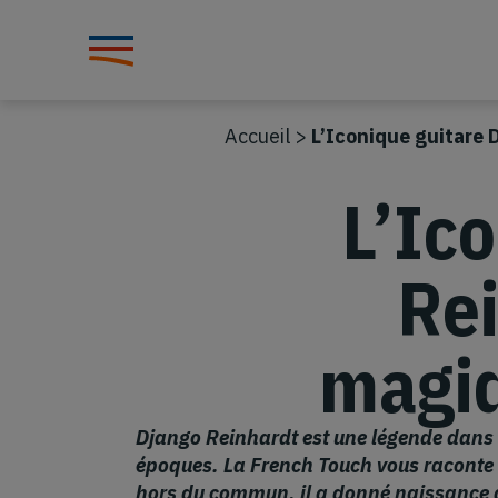
Accueil
>
L’Iconique guitare
L’Ic
Rei
magiq
Django Reinhardt est une légende dans l
époques. La French Touch vous raconte so
hors du commun, il a donné naissance à 