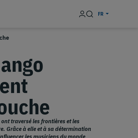
Rechercher
FR
uche
jango
ment
nouche
t traversé les frontières et les
e. Grâce à elle et à sa détermination
’influencer les musiciens du monde