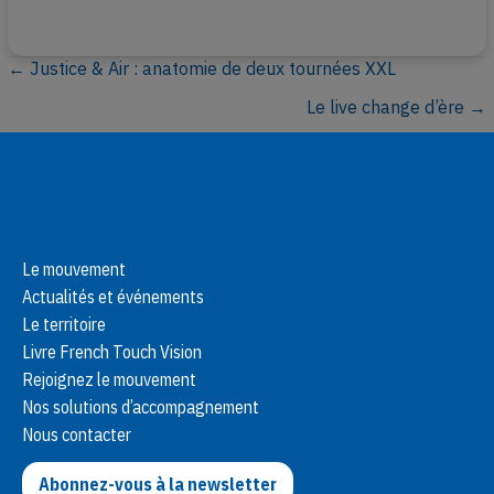
← Justice & Air : anatomie de deux tournées XXL
P
Le live change d’ère →
o
s
t
s
Le mouvement
Actualités et événements
n
Le territoire
a
Livre French Touch Vision
Rejoignez le mouvement
v
Nos solutions d’accompagnement
Nous contacter
i
Abonnez-vous à la newsletter