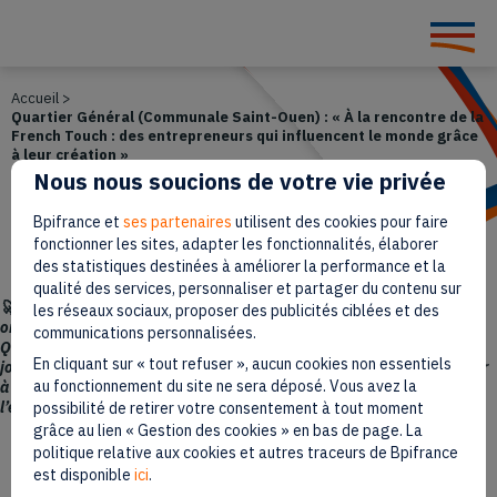
Accueil
>
Quartier Général (Communale Saint-Ouen) : « À la rencontre de la
French Touch : des entrepreneurs qui influencent le monde grâce
à leur création »
Quartier Général (Communale Saint-
Nous nous soucions de votre vie privée
Ouen) : « À la rencontre de la French
Bpifrance et
ses partenaires
utilisent des cookies pour faire
Touch : des entrepreneurs qui
fonctionner les sites, adapter les fonctionnalités, élaborer
influencent le monde grâce à leur
des statistiques destinées à améliorer la performance et la
création »
qualité des services, personnaliser et partager du contenu sur
🚀 Ce jeudi 4 décembre se tiendra Quartier Général, un événement
les réseaux sociaux, proposer des publicités ciblées et des
organisé par Bpifrance dans le cadre du programme Entrepreneuriat
communications personnalisées.
Quartiers 2030 pour célébrer les entrepreneurs des quartiers. Une
En cliquant sur « tout refuser », aucun cookies non essentiels
journée pour créer, transformer et développer votre business, accéder
au fonctionnement du site ne sera déposé. Vous avez la
à des financements, rencontrer des personnalités inspirantes et vivre
l’énergie collective de l’entrepreneuriat.
possibilité de retirer votre consentement à tout moment
grâce au lien « Gestion des cookies » en bas de page. La
politique relative aux cookies et autres traceurs de Bpifrance
Paru le 3 décembre 2025
est disponible
ici
.