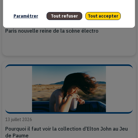
Paramétrer
Tout refuser
Tout accepter
20 juillet 2026
Paris nouvelle reine de la scène électro
13 juillet 2026
Pourquoi il faut voir la collection d’Elton John au Jeu
de Paume