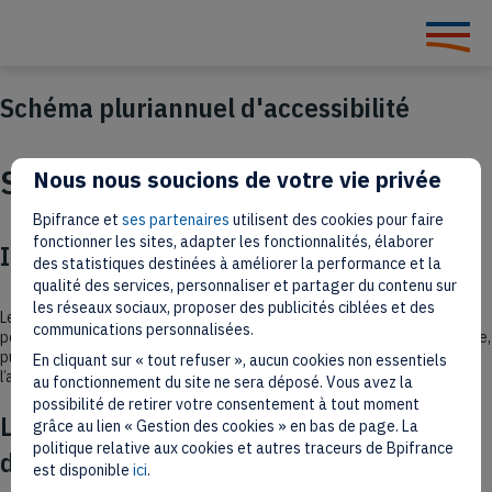
Schéma pluriannuel d'accessibilité
Schéma sur 3 ans
Nous nous soucions de votre vie privée
Bpifrance et
ses partenaires
utilisent des cookies pour faire
fonctionner les sites, adapter les fonctionnalités, élaborer
Introduction
des statistiques destinées à améliorer la performance et la
qualité des services, personnaliser et partager du contenu sur
les réseaux sociaux, proposer des publicités ciblées et des
Le décret n° 2019-768 du 24 juillet 2019 relatif à l’accessibilité aux
communications personnalisées.
personnes handicapées des services de communication au public en ligne,
publié le 25 juillet 2019, détermine les obligations relatives à
En cliquant sur « tout refuser », aucun cookies non essentiels
l’accessibilité des sites agents et du site
www.la-frenchtouch.fr
.
au fonctionnement du site ne sera déposé. Vous avez la
possibilité de retirer votre consentement à tout moment
L’accessibilité dans la stratégie numérique
grâce au lien « Gestion des cookies » en bas de page. La
politique relative aux cookies et autres traceurs de Bpifrance
de Bpifrance
est disponible
ici
.