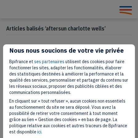
Articles balisés ‘aftersun charlotte wells’
Nous nous soucions de votre vie privée
L’artiste Caroline Corbasson, de
Bpifrance et
ses partenaires
utilisent des cookies pour faire
Hilma Af Klint à Lana del Rey
fonctionner les sites, adapter les fonctionnalités, élaborer
des statistiques destinées à améliorer la performance et la
qualité des services, personnaliser et partager du contenu sur
22 septembre 2023
les réseaux sociaux, proposer des publicités ciblées et des
communications personnalisées.
En cliquant sur « tout refuser », aucun cookies non essentiels
au fonctionnement du site ne sera déposé. Vous avez la
possibilité de retirer votre consentement à tout moment
grâce au lien « Gestion des cookies » en bas de page. La
politique relative aux cookies et autres traceurs de Bpifrance
est disponible
ici
.