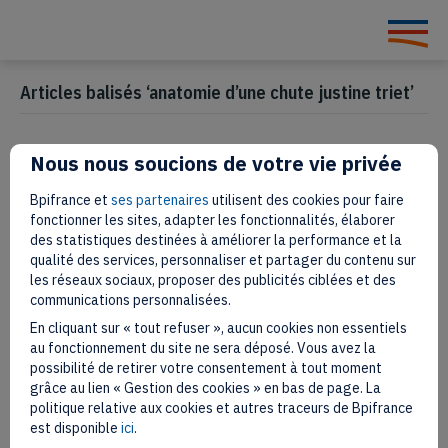
Articles balisés ‘anatomie d’une chute justine triet’
Nous nous soucions de votre vie privée
L’artiste Caroline Corbasson, de
Bpifrance et
ses partenaires
utilisent des cookies pour faire
Hilma Af Klint à Lana del Rey
fonctionner les sites, adapter les fonctionnalités, élaborer
des statistiques destinées à améliorer la performance et la
qualité des services, personnaliser et partager du contenu sur
22 septembre 2023
les réseaux sociaux, proposer des publicités ciblées et des
communications personnalisées.
En cliquant sur « tout refuser », aucun cookies non essentiels
au fonctionnement du site ne sera déposé. Vous avez la
possibilité de retirer votre consentement à tout moment
grâce au lien « Gestion des cookies » en bas de page. La
politique relative aux cookies et autres traceurs de Bpifrance
est disponible
ici
.