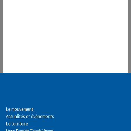
Acteurs de La French Touch, osez la Métamorphose en suivant en
direct la 8e édition de Big.
Lire la suite
Le mouvement
Actualités et événements
Le territoire