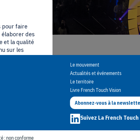
 pour faire
, élaborer des
 et la qualité
nu sur les
et des
Le mouvement
Actualités et événements
on essentiels au
Le territoire
la possibilité de
Livre French Touch Vision
au lien « Gestion
e aux cookies et
Abonnez-vous à la newslette
Suivez La French Touch
ut accepter
ité : non conforme