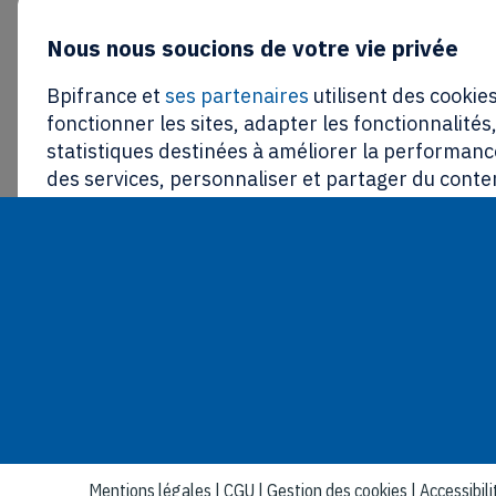
Nous nous soucions de votre vie privée
Bpifrance et
ses partenaires
utilisent des cookies
fonctionner les sites, adapter les fonctionnalités
statistiques destinées à améliorer la performance
des services, personnaliser et partager du conte
réseaux sociaux, proposer des publicités ciblées 
communications personnalisées.
En cliquant sur « tout refuser », aucun cookies n
fonctionnement du site ne sera déposé. Vous avez 
retirer votre consentement à tout moment grâce 
des cookies » en bas de page. La politique relativ
autres traceurs de Bpifrance est disponible
ici
.
Paramétrer
Tout refuser
To
Mentions légales
|
CGU
|
Gestion des cookies
|
Accessibil