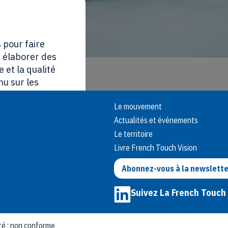
 pour faire
, élaborer des
 et la qualité
nu sur les
et des
Le mouvement
Actualités et événements
on essentiels au
Le territoire
la possibilité de
Livre French Touch Vision
au lien « Gestion
e aux cookies et
Abonnez-vous à la newslette
Suivez La French Touch
ut accepter
ité : non conforme