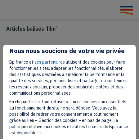
Articles balisés ‘film’
Nous nous soucions de votre vie privée
L’artiste Caroline Corbasson, de
Bpifrance et
ses partenaires
utilisent des cookies pour faire
Hilma Af Klint à Lana del Rey
fonctionner les sites, adapter les fonctionnalités, élaborer
des statistiques destinées à améliorer la performance et la
qualité des services, personnaliser et partager du contenu sur
22 septembre 2023
les réseaux sociaux, proposer des publicités ciblées et des
communications personnalisées.
En cliquant sur « tout refuser », aucun cookies non essentiels
au fonctionnement du site ne sera déposé. Vous avez la
possibilité de retirer votre consentement à tout moment
grâce au lien « Gestion des cookies » en bas de page. La
politique relative aux cookies et autres traceurs de Bpifrance
est disponible
ici
.