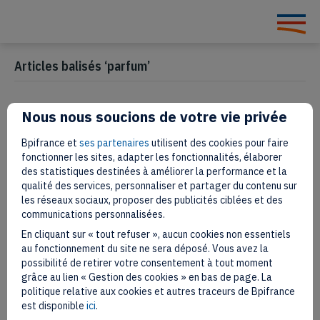
Articles balisés ‘parfum’
Nous nous soucions de votre vie privée
Fragonard : une affaire de
Bpifrance et
ses partenaires
utilisent des cookies pour faire
famille depuis bientôt 100 ans
fonctionner les sites, adapter les fonctionnalités, élaborer
des statistiques destinées à améliorer la performance et la
qualité des services, personnaliser et partager du contenu sur
3 août 2022
les réseaux sociaux, proposer des publicités ciblées et des
communications personnalisées.
En cliquant sur « tout refuser », aucun cookies non essentiels
au fonctionnement du site ne sera déposé. Vous avez la
possibilité de retirer votre consentement à tout moment
grâce au lien « Gestion des cookies » en bas de page. La
politique relative aux cookies et autres traceurs de Bpifrance
est disponible
ici
.