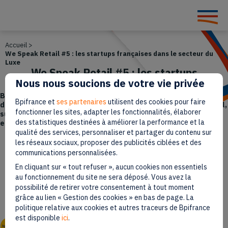
Accueil
>
We Speak Retail #5 : les startups françaises dans le secteur du
Luxe
We Speak Retail #5 : les startups
Nous nous soucions de votre vie privée
françaises dans le secteur du Luxe
Bpifrance Le Hub vous donne rendez-vous le 1er décembre en
Bpifrance et
ses partenaires
utilisent des cookies pour faire
distanciel pour la 5e édition de son événement We Speak Retail,
fonctionner les sites, adapter les fonctionnalités, élaborer
sur le thème des stratégies d’innovations des grandes
des statistiques destinées à améliorer la performance et la
entreprises du luxe.
qualité des services, personnaliser et partager du contenu sur
les réseaux sociaux, proposer des publicités ciblées et des
Paru le 25 novembre 2022
communications personnalisées.
En cliquant sur « tout refuser », aucun cookies non essentiels
1 min
Temps de lecture
au fonctionnement du site ne sera déposé. Vous avez la
possibilité de retirer votre consentement à tout moment
grâce au lien « Gestion des cookies » en bas de page. La
politique relative aux cookies et autres traceurs de Bpifrance
est disponible
ici
.