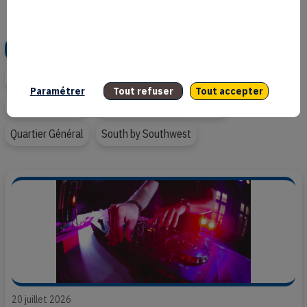
Articles similaires
Tous
Arts visuels & Art de vivre
Cinéma & Audiovisuel
Creator Economy
Cultur’Export
Édition
Jeux vidéo
Paramétrer
Tout refuser
Tout accepter
Mode & Création
Musique & Spectacle vivant
Quartier Général
South by Southwest
20 juillet 2026