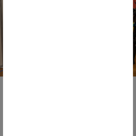
Faire le grand écart avec brio, c’est très French Touch.
Le public a pu en faire l’expérience, à la Maison de la
Mutualité, durant la dernière édition du « We Are French
Touch », en vivant en direct des expériences autant
virtuelles que réelles, aussi étonnantes qu’inédites,
toutes portées par
l’excellence des savoir-faire
français
. Un atelier participatif pour s’initier
poétiquement à la broderie, une visite surréaliste dans
l’atelier de Gaudi en présence du maître, un banquet