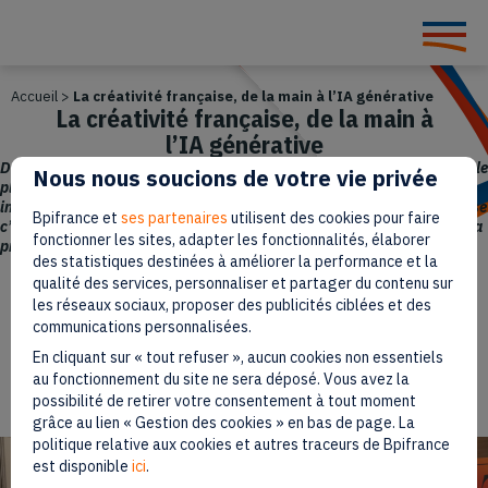
Accueil
>
La créativité française, de la main à l’IA générative
La créativité française, de la main à
l’IA générative
De la maison séculaire à la startup agile, du hub culturel à l’artisanat le
Nous nous soucions de votre vie privée
plus précieux, du jeu vidéo à l’ambition internationale au théâtre
immersif à vivre en catimini… L’un des talents de la créativité française
Bpifrance et
ses partenaires
utilisent des cookies pour faire
c’est de savoir s’incarner à tous les niveaux et pour tous les publics. La
fonctionner les sites, adapter les fonctionnalités, élaborer
preuve par cinq.
des statistiques destinées à améliorer la performance et la
qualité des services, personnaliser et partager du contenu sur
Paru le 7 décembre 2023
les réseaux sociaux, proposer des publicités ciblées et des
communications personnalisées.
7 min
Temps de lecture
En cliquant sur « tout refuser », aucun cookies non essentiels
au fonctionnement du site ne sera déposé. Vous avez la
possibilité de retirer votre consentement à tout moment
grâce au lien « Gestion des cookies » en bas de page. La
politique relative aux cookies et autres traceurs de Bpifrance
est disponible
ici
.