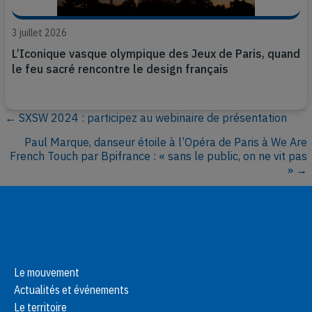
3 juillet 2026
L’Iconique vasque olympique des Jeux de Paris, quand
le feu sacré rencontre le design français
← SXSW 2024 : participez au webinaire de présentation
P
Paul Marque, danseur étoile à l’Opéra de Paris à We Are
o
French Touch par Bpifrance : « sans le public, on ne vit pas
» →
s
t
s
n
Le mouvement
Actualités et événements
a
Le territoire