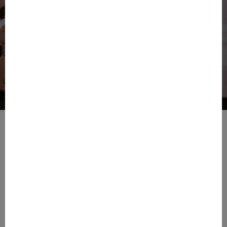
Dans le contexte économique actuel, alors même que
l’insolente croissance de la
mode
ces dernières
décennies marque le pas et que de nouveaux enjeux
apparaissent pour les entreprises, comment
réinventer
sa marque et ses modèles associés
? Céline Choain,
fondatrice de Kea&Partners et experte depuis 20 ans
de ce secteur stratégique dans le rayonnement
national et international a donné la parole à Axelle
Mathery, directrice générale de Maison 123, à Henry
Sebaoun, associé de Drôle de Monsieur et directeur
général de Vanessa Bruno, et enfin à Antoine Auvinet