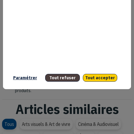
La marque encore jeune. Le volume total de nos
produits en circulation n'est pas suffisant pour justifier
de la seconde main. En revanche, on fait de l'upcycling.
Nos produits déperlants qui sont garantis P0, sans
PFAS, sans polluants éternels. Le coton est également
organique et biosourcé.
Sur les produits de performance, il n’existe pas jusqu’à
présent de substituts au plastique. On travaille sur la
durabilité : faire une chaussure qui va pouvoir aller
jusqu'à 800 km et pas 600 km, des shorts et des t-shirts
à garder plusieurs années. Pouvoir réparer aussi : notre
garantie est généreuse avec un service de réparation
permettant d'allonger la vie du produit dans la mesure
Paramétrer
Tout refuser
Tout accepter
où on ne peut pas substituer aujourd'hui sur certaines
catégories de produits aux usages du nylon et d'autres
produits.
Articles similaires
Tous
Arts visuels & Art de vivre
Cinéma & Audiovisuel