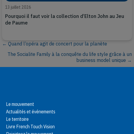
13 juillet 2026
Pourquoi il faut voir la collection d’Elton John au Jeu
de Paume
← Quand l’opéra agit de concert pour la planète
P
The Socialite Family à la conquête du life style grâce à un
o
business model unique →
s
t
s
Le mouvement
n
Actualités et événements
Le territoire
a
Livre French Touch Vision
Rejoignez le mouvement