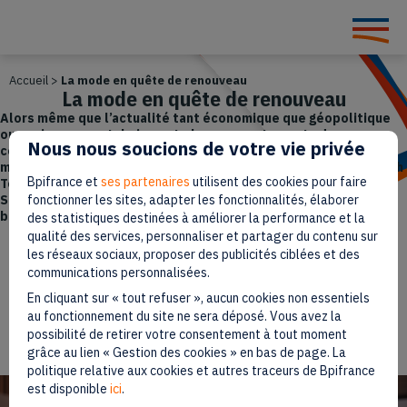
Accueil
>
La mode en quête de renouveau
La mode en quête de renouveau
Alors même que l’actualité tant économique que géopolitique
ou environnementale impacte les comportements des
Nous nous soucions de votre vie privée
consommateurs et leur pouvoir d’achat, l’époque offre aux
marques de mode l’opportunité de se réinventer. We Are French
Bpifrance et
ses partenaires
utilisent des cookies pour faire
Touch a réuni les dirigeants de Vanessa Bruno, Maison 123 et
Satisfy. Trois exemples, trois incarnations de réussite, trois
fonctionner les sites, adapter les fonctionnalités, élaborer
belles histoires comme on les aime à la French Touch.
des statistiques destinées à améliorer la performance et la
qualité des services, personnaliser et partager du contenu sur
les réseaux sociaux, proposer des publicités ciblées et des
Paru le 6 décembre 2024
communications personnalisées.
En cliquant sur « tout refuser », aucun cookies non essentiels
10 min
Temps de lecture
au fonctionnement du site ne sera déposé. Vous avez la
possibilité de retirer votre consentement à tout moment
grâce au lien « Gestion des cookies » en bas de page. La
politique relative aux cookies et autres traceurs de Bpifrance
est disponible
ici
.