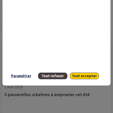
Quartier Général
Réalités mixtes et technologies immersives
South by Southwest
Paramétrer
Tout refuser
Tout accepter
3 août 2026
5 passerelles créatives à emprunter cet été