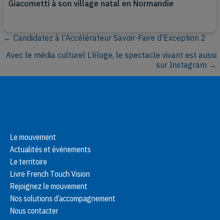
Giacometti à son village natal en Normandie
← Candidatez à l’Accélérateur Savoir-Faire d’Exception 2
P
Avec le média culturel L’éloge, le spectacle vivant est aussi
o
sur Instagram →
s
t
s
Le mouvement
n
Actualités et événements
Le territoire
a
Livre French Touch Vision
v
Rejoignez le mouvement
Nos solutions d’accompagnement
i
Nous contacter