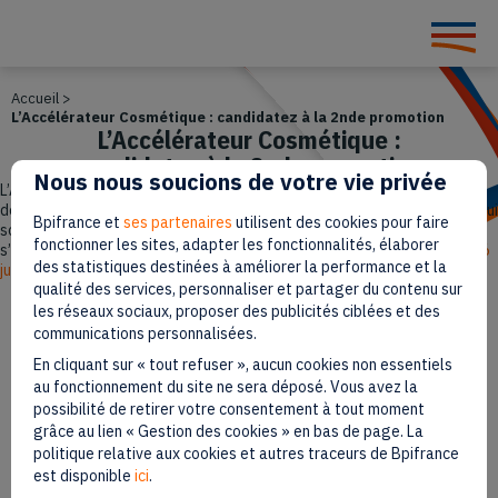
Accueil
>
L’Accélérateur Cosmétique : candidatez à la 2nde promotion
L’Accélérateur Cosmétique :
candidatez à la 2nde promotion
Nous nous soucions de votre vie privée
L’Accélérateur Cosmétique est un programme d’accompagnement à
destination des dirigeants d’entreprises du secteur des cosmétiques qui
Bpifrance et
ses partenaires
utilisent des cookies pour faire
souhaitent se développer, s’adapter aux enjeux de leur secteur et
fonctionner les sites, adapter les fonctionnalités, élaborer
s’inscrire dans une trajectoire de croissance pérenne.
Candidatez du 26
des statistiques destinées à améliorer la performance et la
juillet 2023 au 19 février 2024
.
qualité des services, personnaliser et partager du contenu sur
les réseaux sociaux, proposer des publicités ciblées et des
Paru le 24 octobre 2023
communications personnalisées.
En cliquant sur « tout refuser », aucun cookies non essentiels
4 min
Temps de lecture
au fonctionnement du site ne sera déposé. Vous avez la
possibilité de retirer votre consentement à tout moment
grâce au lien « Gestion des cookies » en bas de page. La
politique relative aux cookies et autres traceurs de Bpifrance
est disponible
ici
.