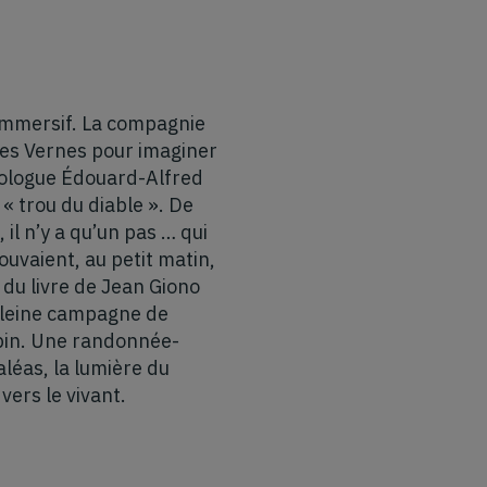
e immersif. La compagnie
ules Vernes pour imaginer
léologue Édouard-Alfred
« trou du diable ». De
l n’y a qu’un pas … qui
pouvaient, au petit matin,
du livre de Jean Giono
 pleine campagne de
e pin. Une randonnée-
léas, la lumière du
vers le vivant.