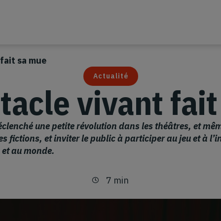
 fait sa mue
Actualité
tacle vivant fai
éclenché une petite révolution dans les théâtres, et m
ctions, et inviter le public à participer au jeu et à l’i
 et au monde.
7 min
Temps de lecture