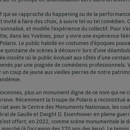
f qui se rapproche du happening ou de la performance
est invité à faire des choix, à suivre tel ou tel comédi
sonnalisé, et modifie l’expérience du collectif. Pour s’
te, dans les Yvelines, pour y vivre une expérience féé
Polaris. Le public habillé en costumes d’époques pouva
Une quinzaine de scènes à découvrir lors d’une déambulat
ée insolite où le public évoluait aux côtés d’une centai
nés par une poignée de comédiens professionnels. Vo
un coup de jeune aux vieilles pierres de notre patrimo
andémie.
 Vincennes, plus un monument digne de ce nom qui ne 
sive. Récemment la troupe de Polaris a reconstitué 
riat avec le Centre des Monuments Nationaux, les cou
éral de Gaulle et Dwight D. Eisenhower en pleine guerre 
 s’est offert, en 2022, comme scène monumentale le 
 marché (à l’occasion des 170 ans des lieux). Le temps