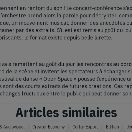
viennent en renfort du son ! Le concert-conférence s’e
d’orchestre prend alors la parole pour décrypter, com
ique, un mouvement musical, donner des anecdotes ou 
ainer par des extraits. S’il est est remis au goût du j
rissants, le format existe depuis belle lurette.
tivals remettent au goût du jour les rencontres au bord
rd de la scène et invitent les spectateurs à échanger su
 festival de danse « Open Space » pousse l’expérience u
 sont des courts extraits de futures créations. Ces r
échanges fructueux entre le public qui peut donner son 
Articles similaires
& Audiovisuel
Creator Economy
Cultur’Export
Édition
Je