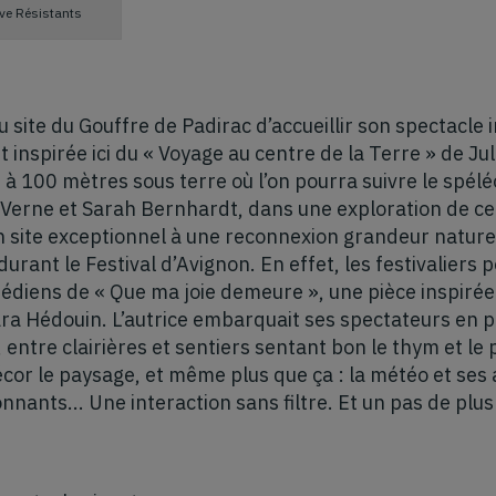
ive Résistants
u site du Gouffre de Padirac d’accueillir son spectacl
 inspirée ici du « Voyage au centre de la Terre » de J
 à 100 mètres sous terre où l’on pourra suivre le spé
 Verne et Sarah Bernhardt, dans une exploration de ce 
site exceptionnel à une reconnexion grandeur nature, i
 durant le Festival d’Avignon. En effet, les festivaliers 
édiens de « Que ma joie demeure », une pièce inspirée 
ara Hédouin. L’autrice embarquait ses spectateurs en
, entre clairières et sentiers sentant bon le thym et l
or le paysage, et même plus que ça : la météo et ses a
nants... Une interaction sans filtre. Et un pas de plus 