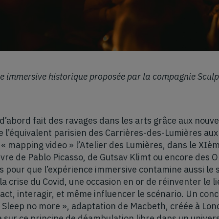
ce immersive historique proposée par la compagnie Sculp
d’abord fait des ravages dans les arts grâce aux nouvel
 de l’équivalent parisien des Carrières-des-Lumières au
u « mapping video » l’Atelier des Lumières, dans le XIè
re de Pablo Picasso, de Gutsav Klimt ou encore des Ori
s pour que l’expérience immersive contamine aussi le s
la crise du Covid, une occasion en or de réinventer le li
tact, interagir, et même influencer le scénario. Un conc
« Sleep no more », adaptation de Macbeth, créée à Lon
 sur ce principe de déambulation libre dans un univers 