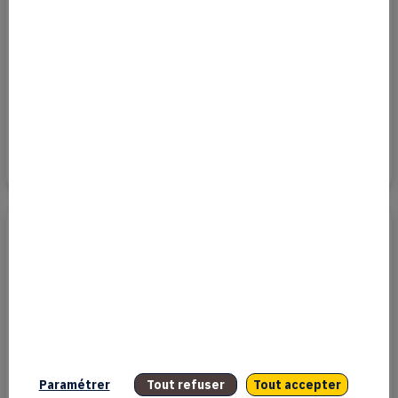
29 juillet 2026
Kavinsky, deux créations pour se souvenir d’une icône
de la French Touch
20 juillet 2026
Paramétrer
Tout refuser
Tout accepter