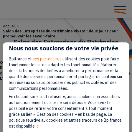
Accueil
>
Salon des Entreprises du Patrimoine Vivant : deux jours pour
promouvoir les savoir-faire
Salon des Entreprises du Patrimoine
Nous nous soucions de votre vie privée
Vivant : deux jours pour promouvoir
les savoir-faire
Bpifrance et
ses partenaires
utilisent des cookies pour faire
Organisé par la Région Auvergne-Rhône-Alpes et l’Association
fonctionner les sites, adapter les fonctionnalités, élaborer
Régionale des EPV d’Auvergne-Rhône-Alpes, le premier salon
des statistiques destinées à améliorer la performance et la
des Entreprises du Patrimoine Vivant vous donne rendez-vous à
qualité des services, personnaliser et partager du contenu sur
Lyon les 24 et 25 octobre.
les réseaux sociaux, proposer des publicités ciblées et des
communications personnalisées.
Paru le 11 octobre 2022
En cliquant sur « tout refuser », aucun cookies non essentiels
au fonctionnement du site ne sera déposé. Vous avez la
2 min
Temps de lecture
possibilité de retirer votre consentement à tout moment
grâce au lien « Gestion des cookies » en bas de page. La
politique relative aux cookies et autres traceurs de Bpifrance
est disponible
ici
.