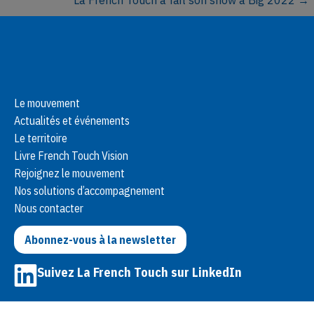
La French Touch a fait son show à Big 2022 →
o
s
t
s
Le mouvement
Actualités et événements
n
Le territoire
a
Livre French Touch Vision
Rejoignez le mouvement
v
Nos solutions d’accompagnement
Nous contacter
i
Abonnez-vous à la newsletter
g
a
Suivez La French Touch sur LinkedIn
t