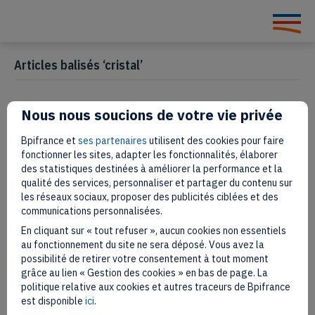
Articles balisés ‘cristal’
Nous nous soucions de votre vie privée
Démocratiser le cristal : le pari
Bpifrance et
ses partenaires
utilisent des cookies pour faire
de la Cristallerie de Montbronn
fonctionner les sites, adapter les fonctionnalités, élaborer
des statistiques destinées à améliorer la performance et la
qualité des services, personnaliser et partager du contenu sur
6 juin 2023
les réseaux sociaux, proposer des publicités ciblées et des
communications personnalisées.
En cliquant sur « tout refuser », aucun cookies non essentiels
au fonctionnement du site ne sera déposé. Vous avez la
possibilité de retirer votre consentement à tout moment
grâce au lien « Gestion des cookies » en bas de page. La
politique relative aux cookies et autres traceurs de Bpifrance
est disponible
ici
.