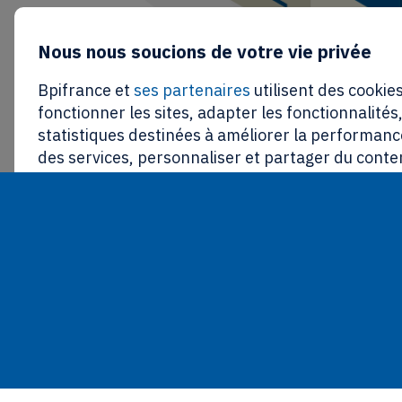
Nous nous soucions de votre vie privée
Bpifrance et
ses partenaires
utilisent des cookies
fonctionner les sites, adapter les fonctionnalités
statistiques destinées à améliorer la performance
des services, personnaliser et partager du conte
réseaux sociaux, proposer des publicités ciblées 
communications personnalisées.
En cliquant sur « tout refuser », aucun cookies n
fonctionnement du site ne sera déposé. Vous avez 
retirer votre consentement à tout moment grâce 
des cookies » en bas de page. La politique relativ
autres traceurs de Bpifrance est disponible
ici
.
Paramétrer
Tout refuser
To