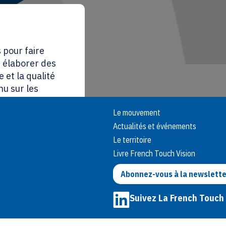
 pour faire
, élaborer des
 et la qualité
nu sur les
et des
Le mouvement
Actualités et événements
on essentiels au
Le territoire
la possibilité de
Livre French Touch Vision
au lien « Gestion
e aux cookies et
Abonnez-vous à la newslette
Suivez La French Touch
ut accepter