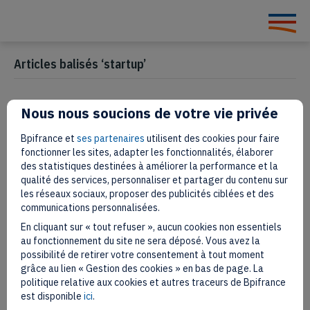
Articles balisés ‘startup’
Nous nous soucions de votre vie privée
Qui sont les lauréats 2022 des
Bpifrance et
ses partenaires
utilisent des cookies pour faire
we are Vivatech Challenges ?
fonctionner les sites, adapter les fonctionnalités, élaborer
des statistiques destinées à améliorer la performance et la
qualité des services, personnaliser et partager du contenu sur
15 juin 2022
les réseaux sociaux, proposer des publicités ciblées et des
communications personnalisées.
En cliquant sur « tout refuser », aucun cookies non essentiels
au fonctionnement du site ne sera déposé. Vous avez la
possibilité de retirer votre consentement à tout moment
grâce au lien « Gestion des cookies » en bas de page. La
politique relative aux cookies et autres traceurs de Bpifrance
est disponible
ici
.