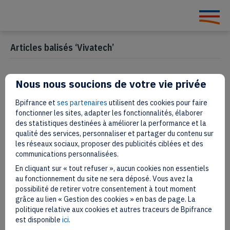
Articles balisés ‘Vivatech’
Nous nous soucions de votre vie privée
Qui sont les lauréats 2022 des
Bpifrance et
ses partenaires
utilisent des cookies pour faire
we are Vivatech Challenges ?
fonctionner les sites, adapter les fonctionnalités, élaborer
des statistiques destinées à améliorer la performance et la
qualité des services, personnaliser et partager du contenu sur
15 juin 2022
les réseaux sociaux, proposer des publicités ciblées et des
communications personnalisées.
En cliquant sur « tout refuser », aucun cookies non essentiels
au fonctionnement du site ne sera déposé. Vous avez la
possibilité de retirer votre consentement à tout moment
grâce au lien « Gestion des cookies » en bas de page. La
politique relative aux cookies et autres traceurs de Bpifrance
est disponible
ici
.