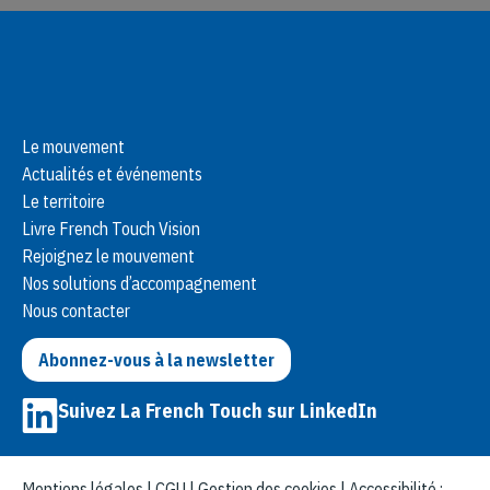
s
t
s
n
Le mouvement
Actualités et événements
a
Le territoire
v
Livre French Touch Vision
Rejoignez le mouvement
i
Nos solutions d’accompagnement
Nous contacter
g
Abonnez-vous à la newsletter
a
Suivez La French Touch sur LinkedIn
t
i
Mentions légales
|
CGU
|
Gestion des cookies
|
Accessibilité :