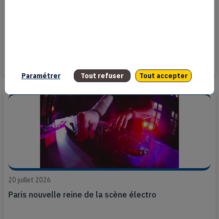
29 juillet 2026
Kavinsky, deux créations pour se souvenir d’une icône
de la French Touch
Paramétrer
Tout refuser
Tout accepter
20 juillet 2026
Paris nouvelle reine de la scène électro