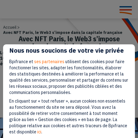
Accueil
>
Avec NFT Paris, le Web3 s’impose dans la capitale française
Avec NFT Paris, le Web3 s’impose
dans la capitale française
Nous nous soucions de votre vie privée
Les 24 et 25 février, le Grand Palais Ephémère a accueilli plus de
10 000 visiteurs venus découvrir NFT Paris, un des plus grands
Bpifrance et
ses partenaires
utilisent des cookies pour faire
événements européens dédié au Web3.
fonctionner les sites, adapter les fonctionnalités, élaborer
des statistiques destinées à améliorer la performance et la
Paru le 1 mars 2023
qualité des services, personnaliser et partager du contenu sur
les réseaux sociaux, proposer des publicités ciblées et des
communications personnalisées.
4 min
Temps de lecture
En cliquant sur « tout refuser », aucun cookies non essentiels
au fonctionnement du site ne sera déposé. Vous avez la
possibilité de retirer votre consentement à tout moment
grâce au lien « Gestion des cookies » en bas de page. La
politique relative aux cookies et autres traceurs de Bpifrance
est disponible
ici
.