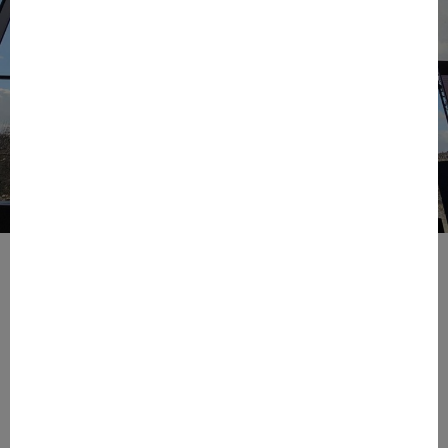
Durant deux jours, la ville lumière s’est transformée en
capitale européenne des NFT. Après une première
édition qui avait réunie près de 1 000 personnes à
Station F en 2022, le grand rendez-vous parisien
consacré aux jetons non fongibles a de nouveau trouvé
son public. Cette année, plus de 10 000 personnes
venues du monde entier ont arpenté les allées du Grand
Palais Ephémère pour découvrir les
dernières
innovations en matière de Web3
. «
Ce lieu, on le voulait
vraiment
», nous explique d’emblée Alexandre