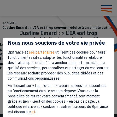
Accueil
>
Justine Emard : « L’IA est trop souvent réduite à un simple outil »
Justine Emard : « L’IA est trop
souvent réduite à un simple outil »
Nous nous soucions de votre vie privée
Les liens complexes que l’humain tisse avec les machines n’ont
presque plus de secrets pour Justine Emard. L’artiste française
Bpifrance et
ses partenaires
utilisent des cookies pour faire
explore ce monde depuis de nombreuses années. Repoussant
fonctionner les sites, adapter les fonctionnalités, élaborer
les frontières de l’art, elle crée, à partir de ses propres
des statistiques destinées à améliorer la performance et la
modèles informatiques, une œuvre sensible, réhabilitant
qualité des services, personnaliser et partager du contenu sur
l’intelligence artificielle.
les réseaux sociaux, proposer des publicités ciblées et des
communications personnalisées.
Paru le 3 décembre 2024
En cliquant sur « tout refuser », aucun cookies non essentiels
au fonctionnement du site ne sera déposé. Vous avez la
12 min
Temps de lecture
possibilité de retirer votre consentement à tout moment
grâce au lien « Gestion des cookies » en bas de page. La
politique relative aux cookies et autres traceurs de Bpifrance
est disponible
ici
.