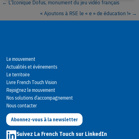
← L’Iconique Dofus, monument du jeu vidéo français
P
« Ajoutons à RSE le « e » de éducation !» →
o
s
t
s
Le mouvement
Actualités et événements
n
Le territoire
a
Livre French Touch Vision
Rejoignez le mouvement
v
Nos solutions d’accompagnement
Nous contacter
i
Abonnez-vous à la newsletter
g
a
Suivez La French Touch sur LinkedIn