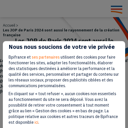
Accueil
>
Les JOP de Paris 2024 sont aussi le rayonnement de la création
française
Les JOP de Paris 2024 sont aussi le
Nous nous soucions de votre vie privée
rayonnement de la création
française
Bpifrance et
ses partenaires
utilisent des cookies pour faire
Lors de la dernière édition de We Are French Touch (WAFT), le principal
fonctionner les sites, adapter les fonctionnalités, élaborer
événement BtoB des industries culturelles et créatives (ICC)
des statistiques destinées à améliorer la performance et la
françaises, la chorégraphe, danseuse et directrice en charge de la
qualité des services, personnaliser et partager du contenu sur
culture aux Jeux olympiques et paralympiques de Paris 2024
les réseaux sociaux, proposer des publicités ciblées et des
Dominique Hervieu s’est exprimée sur les liens fermes qui unissent les
communications personnalisées.
Jeux aux arts, et sur l’opportunité de rayonnement de la création
française lors de ces 33e olympiades.
En cliquant sur « tout refuser », aucun cookies non essentiels
au fonctionnement du site ne sera déposé. Vous avez la
possibilité de retirer votre consentement à tout moment
Paru le 24 juillet 2024
grâce au lien « Gestion des cookies » en bas de page. La
politique relative aux cookies et autres traceurs de Bpifrance
5 min
Temps de lecture
est disponible
ici
.