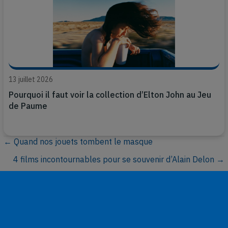
13 juillet 2026
Pourquoi il faut voir la collection d’Elton John au Jeu
de Paume
← Quand nos jouets tombent le masque
P
4 films incontournables pour se souvenir d’Alain Delon →
o
s
t