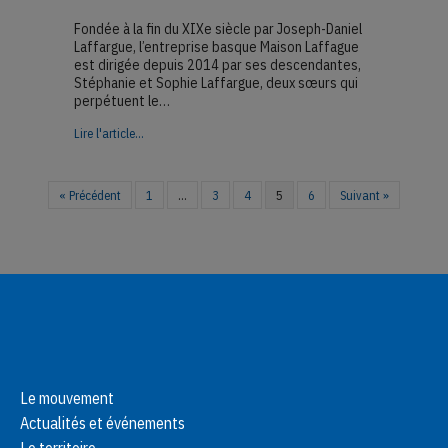
Fondée à la fin du XIXe siècle par Joseph-Daniel
Laffargue, l’entreprise basque Maison Laffague
est dirigée depuis 2014 par ses descendantes,
Stéphanie et Sophie Laffargue, deux sœurs qui
perpétuent le…
about Maison Laffargue, la maroquinerie made in Pays B
Lire l'article...
« Précédent
1
…
3
4
5
6
Suivant »
Le mouvement
Actualités et événements
Le territoire