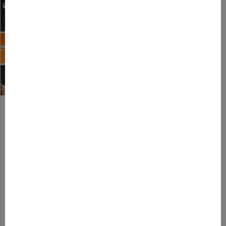
We Are French Touch, un
évènement pour écrire le futur
des industries culturelles et
créatives
25 novembre 2022
Le 23 novembre, à l’occasion de la
deuxième édition de We Are French Touch,
nous sommes partis à la découverte de
celles et ceux qui…