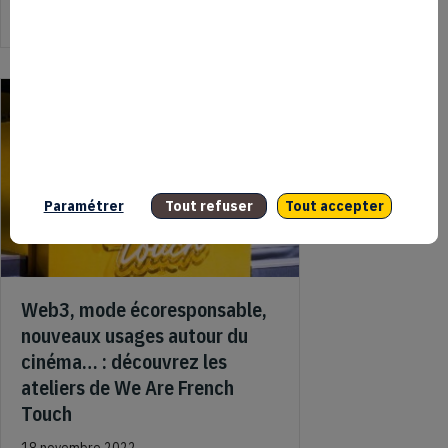
about We Are French Touch, un évènement pour écrire le fut
Lire l'article
Paramétrer
Tout refuser
Tout accepter
Web3, mode écoresponsable,
nouveaux usages autour du
cinéma… : découvrez les
ateliers de We Are French
Touch