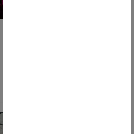
Inventer de nouveaux usages
autour du cinéma : le cas de
l’Hôtel Paradiso
7 décembre 2022
Lors de l’édition 2022 de We Are French
Touch, Elisha Karmitz, directeur général de
mk2 a présenté une masterclass intitulée
« Inventer de nouveaux usages…
about Inventer de nouveaux usages autour du cinéma : le ca
Lire l'article