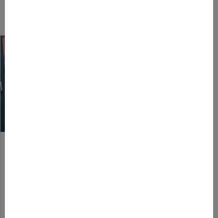
Plus d'actualités
Le web3 va-t-il rendre internet
plus éthique et responsable ?
12 décembre 2022
« Vers un nouveau web éthique et
responsable ? ». C’est le débat mené lors
de la 2e édition de We Are French Touch